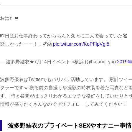
おはた💋
昨日はお仕事終わってからちんと久々に二人で会っていた🥰
楽しかったーー！！💕🤗
pic.twitter.com/KoPFlpVgI5
— 波多野結衣★7月14日イベントin横浜 (@hatano_yui)
2019
波多野優衣はTwitterでもバリバリ活動しています。 累計ツ
タラーですｗ 寝る前の自撮りや撮影の時衣装を着た写真など
す。 時々谷間がはっきりわかるエッチな格好をしていたりと
情報が盛りだくさんなのでぜひフォローしてみてください！
波多野結衣のプライベートSEXやオナニー事情