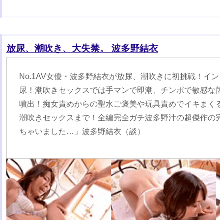
放尿、潮吹き、大失禁。 波多野結衣
No.1AV女優・波多野結衣が放尿、潮吹きに初挑戦！イ
尿！潮吹きセックスでは手マンで即潮、チンポで敏感な
噴出！痴女責めからの聖水ご褒美や玩具責めでイキまく
潮吹きセックスまで！全編完全ガチ波多野汁の超傑作の
ちゃいました…」波多野結衣（談）