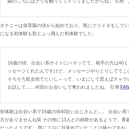
園のころにはクリを触っててイッてましたからね」 引用
オナニーは保育園の頃から始めており、既にクリイキをしてい
になる初体験も割とぶっ飛んだ初体験でした。
16歳の頃、出会い系サイトにハマッてて。相手の方は40
ッセージくれたんですけど、メッセージやりとりしててこ
そろそろ処女捨てたいし～って、いまにして思えばチャラい
お話して……何回かお会いして奪われましたね。 引用
FA
初体験は出会い系で16歳の頃40近いおじさんと…。 出会い
方がありませんね笑 その他に13人との経験があるようで、青
だったようです。 既にエロに目覚めていたことは確かですね