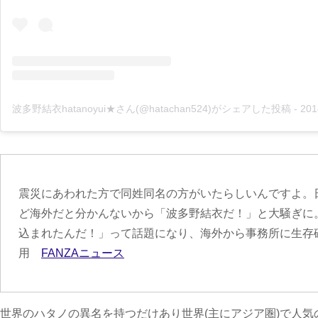
波多野結衣hatanoyui★さん(@hatachan524)がシェアした投稿
-
2018年 
震災にあわれた方で同姓同名の方がいたらしいんですよ。
ど海外だと分かんないから「波多野結衣だ！」と大騒ぎに
込まれたんだ！」って話題になり、海外から事務所に生存
用
FANZAニュース
世界のハタノの異名を持つだけあり世界(主にアジア圏)で人