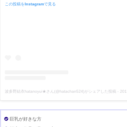
この投稿をInstagramで見る
波多野結衣hatanoyui★さん(@hatachan524)がシェアした投稿
-
2019年 
巨乳が好きな方