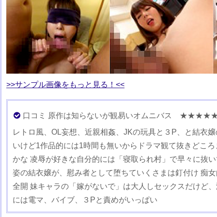
>>サンプル画像をもっと見る！<<
口コミ 原作は知らないが観易いオムニバス ★★★★
レトロ風、OL妄想、近親相姦、JKの玩具と３P、と結衣嬢
いけど1作品的には1時間も無いからドラマ観て抜きどころ
かな 凌辱が好きな自分的には「寝取られ村」で早々に抜い
姿の結衣嬢が、慰み者として堕ちていくさまは釘付け 痴
全開 妹キャラの「嫁がないで」は大人しセックスだけど、
には電マ、バイブ、３Pと責めがいっぱい