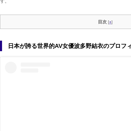
す。
目次
[
+
]
日本が誇る世界的AV女優波多野結衣のプロフ