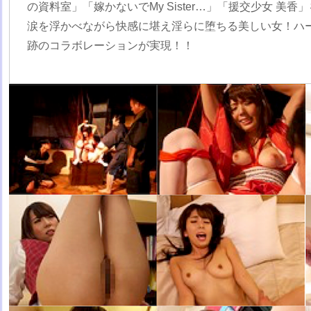
の資料室」「嫁かないでMy Sister…」「援交少女 美
涙を浮かべながら快感に堪え淫らに堕ちる美しい女！ハ
跡のコラボレーションが実現！！