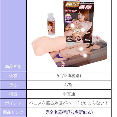
商品画像
価格
¥4,180(税別)
重さ
479g
構造
非貫通
ポイント
ペニスを擦る刺激がハードでたまらない！
商品リンク
完全名器(#07波多野結衣)