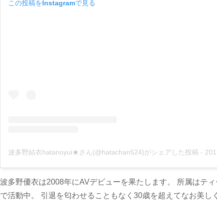
この投稿をInstagramで見る
波多野結衣hatanoyui★さん(@hatachan524)がシェアした投稿
-
2019年 
波多野優衣は2008年にAVデビューを果たします。 所属はテ
で活動中。 引退を匂わせることもなく30歳を超えてなお美し