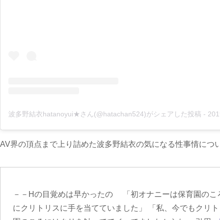
波多野結衣hatanoyui★さん(@hatachan524)がシェアした投稿
-
2019年 
AV界の頂点まで上り詰めた波多野結衣の気になる性事情につ
－－Hの目覚めは早かったの 「初オナニーは保育園のこ
にクリトリスに手を当てていました」 「私、今でもクリ