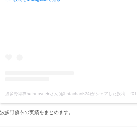
波多野結衣hatanoyui★さん(@hatachan524)がシェアした投稿
-
2019年 
波多野優衣の実績をまとめます。