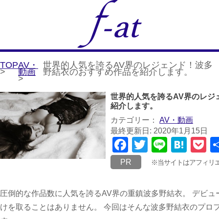
TOP
AV・
世界的人気を誇るAV界のレジェンド！波多
>
動画
野結衣のおすすめ作品を紹介します。
>
世界的人気を誇るAV界のレジ
紹介します。
カテゴリー：
AV・動画
最終更新日: 2020年1月15日
Facebook
Twitter
Line
Hat
P
PR
※当サイトはアフィリ
圧倒的な作品数に人気を誇るAV界の重鎮波多野結衣。 デビュ
けを取ることはありません。 今回はそんな波多野結衣のプロ