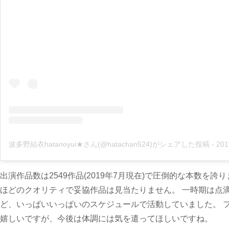
波多野結衣hatanoyui★さん(@hatachan524)がシェアした投稿
-
2019年 
出演作品数は2549作品(2019年7月現在)で圧倒的な本数を
ほどのクオリティで妥協作品は見当たりません。 一時期は点
ど、いっぱいいっぱいのスケジュールで活動していました。 
嬉しいですが、今後は体調には気を遣ってほしいですね。