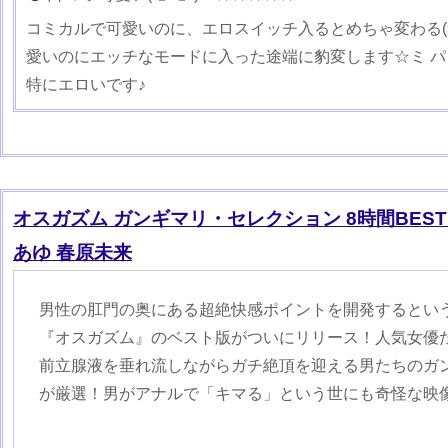
コミカルで可愛いのに、エロスイッチ入るとめちゃ変わる(>
愛いのにエッチなモードに入った途端に豹変します☆ミ 
特にエロいです♪
オスガズム ガンギマリ・セレクション 8時間BEST
あゆ 春原未来
男性の肛門の奥にある超絶快感ポイントを開発するとい
『オスガズム』のベスト版がついにリリース！人気女優
前立腺液を垂れ流しながらガチ絶頂を迎える男たちのガ
が厳選！男がアナルで「キマる」という世にも奇怪な映