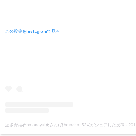
この投稿をInstagramで見る
波多野結衣hatanoyui★さん(@hatachan524)がシェアした投稿
-
2019年 