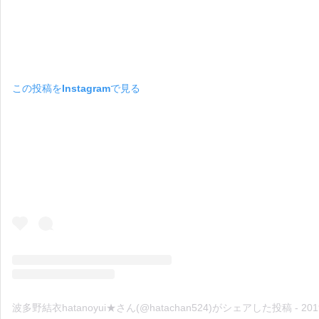
この投稿をInstagramで見る
波多野結衣hatanoyui★さん(@hatachan524)がシェアした投稿
-
2019年 