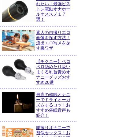
れたい！最強ピス
トン電動オナホー
ルオススメ１７
選！
素人の自撮りエロ
画像を探す方法！
流出エロ写メを探
す裏ワザ
【チクニー】ペロ
ペロ舐めたり吸い
まくる乳首責めオ
ナニーグッズおす
すめ20選
最高の催眠オナニ
ーでドライオーガ
ズムするコツ！お
すすめ催眠音声も
紹介！
腰振りオナニーで
擬似セックス！お