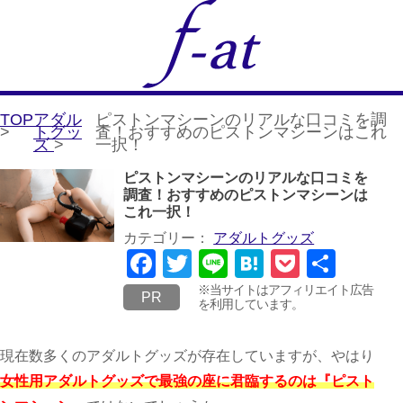
TOP
アダル
ピストンマシーンのリアルな口コミを調
>
トグッ
査！おすすめのピストンマシーンはこれ
ズ
>
一択！
ピストンマシーンのリアルな口コミを
調査！おすすめのピストンマシーンは
これ一択！
カテゴリー：
アダルトグッズ
Facebook
Twitter
Line
Hatena
Pocket
共
有
※当サイトはアフィリエイト広告
PR
を利用しています。
現在数多くのアダルトグッズが存在していますが、やはり
女性用アダルトグッズで最強の座に君臨するのは『ピスト