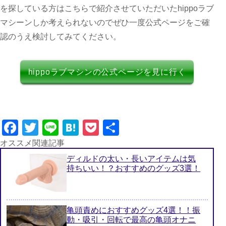
を探している方はこちらで紹介させていただいたhippoラブ
マシーンしか考えられないのでぜひ一度公式ページをご確
認のうえ検討してみてください。
hippoラブマシンの公式ページを見に行く
Facebook
Twitter
Line
Hatena
Pocket
共
有
オススメ関連記事
ディルドの太い・長いアイテムは気
持ちいい！？おすすめのグッズ3選！
亀頭責めにおすすめグッズ4選！！振
動・吸引・回転で最高の亀頭オナニ