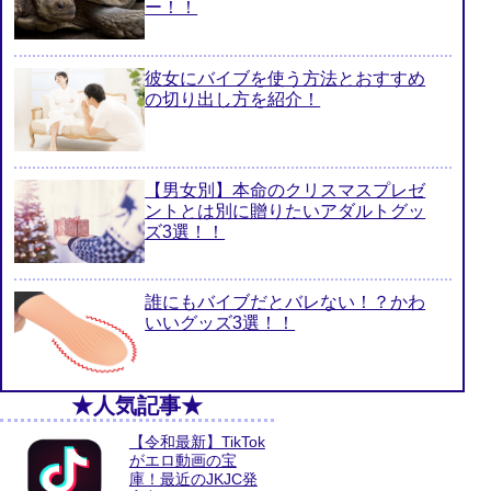
ー！！
彼女にバイブを使う方法とおすすめ
の切り出し方を紹介！
【男女別】本命のクリスマスプレゼ
ントとは別に贈りたいアダルトグッ
ズ3選！！
誰にもバイブだとバレない！？かわ
いいグッズ3選！！
★人気記事★
【令和最新】TikTok
がエロ動画の宝
庫！最近のJKJC発