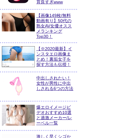
育良すぎwww
【画像149枚/無料
動画有り】50代の
熟女AV女優オスス
メランキング
Top30！
【※2020最新】イ
ンスタエロ画像ま
とめ！裏垢女子を
探す方法も伝授！
中出しされたい！
女性が男性に中出
しされる6つの方法
爆エロイメージビ
デオおすすめ10選
と過激メーカー/レ
ーベル一覧
激しく早くシゴか